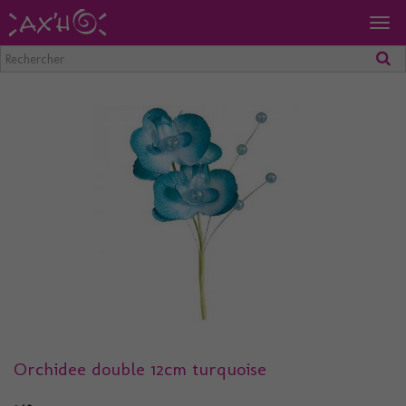
Togg
navig
Orchidee double 12cm turquoise