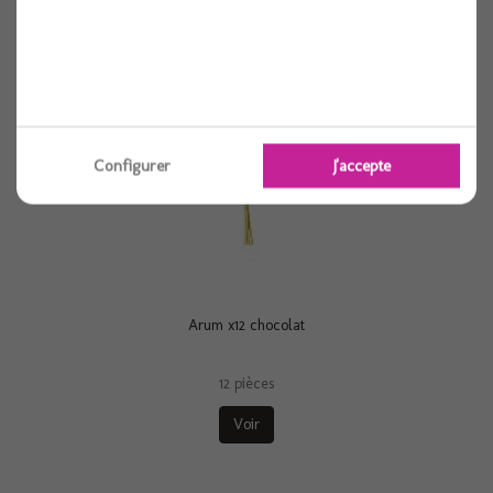
Configurer
J'accepte
Arum x12 chocolat
12 pièces
Voir