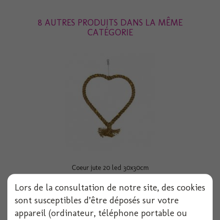
8 AUTRES PRODUITS DANS LA MÊME
CATÉGORIE
Coeur jute 20 led 30x30cm
Lors de la consultation de notre site, des cookies
sont susceptibles d’être déposés sur votre
appareil (ordinateur, téléphone portable ou
Voir