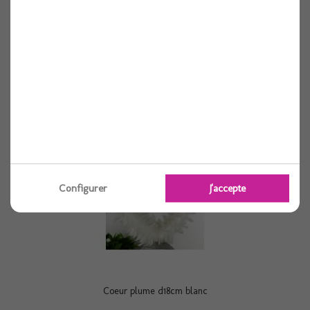
Rideau 30 ans 6x2m
Voir
Configurer
J'accepte
Coeur plume d18cm blanc