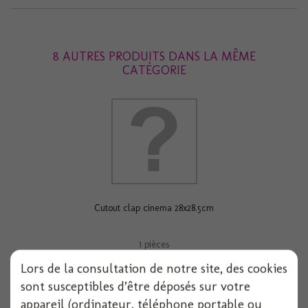
8 AUTRES PRODUITS DANS LA MÊME
CATÉGORIE
Cutout clap cinema 28x28.5cm
1 pièces
Lors de la consultation de notre site, des cookies
Voir
sont susceptibles d’être déposés sur votre
appareil (ordinateur, téléphone portable ou