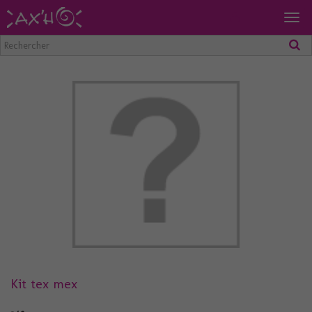
Togg
navig
Kit tex mex