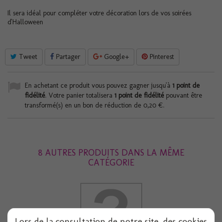
Il sera idéal pour compléter votre décoration lors de vos soirées
d'Halloween
Tweet
Partager
Google+
Pinterest
En achetant ce produit vous pouvez gagner jusqu'à
1
point de
fidélité
. Votre panier totalisera
1
point de fidélité
pouvant être
transformé(s) en un bon de réduction de
0,20 €
.
8 AUTRES PRODUITS DANS LA MÊME
CATÉGORIE
Lors de la consultation de notre site, des cookies