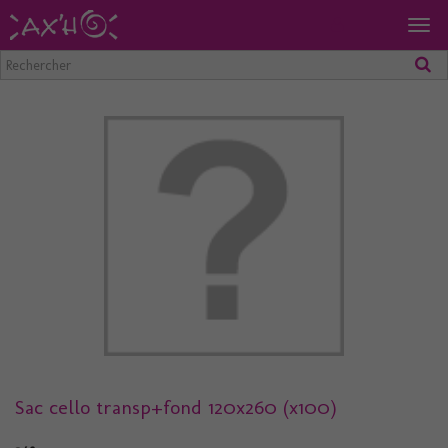
Togg
navig
Sac cello transp+fond 120x260 (x100)