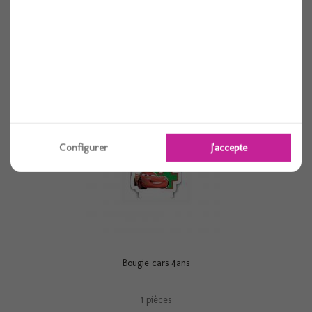
1 pièces
Voir
Configurer
J'accepte
Bougie cars 4ans
1 pièces