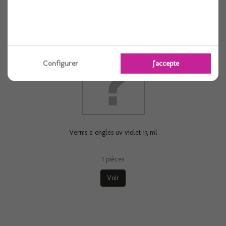
Voir
Configurer
J'accepte
Vernis a ongles uv violet 13 ml
1 pièces
Voir