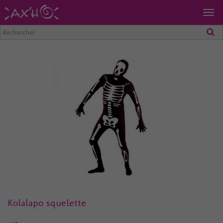
Togg
navig
Kolalapo squelette