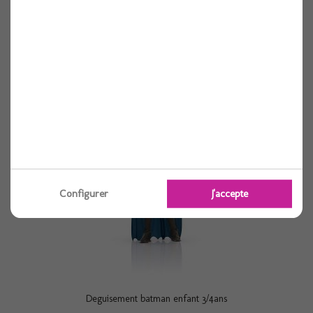
Deguisement scooby doo daphne
Voir
Configurer
J'accepte
Deguisement batman enfant 3/4ans