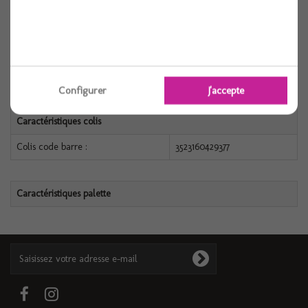
Caractéristiques produit
Référence :
3523160429377
Conditionnement :
1
Configurer
J'accepte
Caractéristiques colis
Colis code barre :
3523160429377
Caractéristiques palette