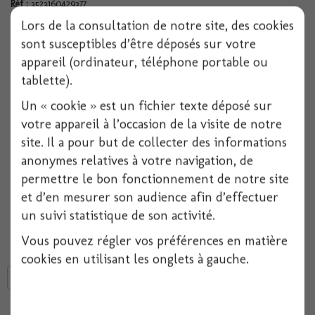
Réf :
3523160429377
Conditionnement :
1
Lors de la consultation de notre site, des cookies
sont susceptibles d’être déposés sur votre
appareil (ordinateur, téléphone portable ou
Indisponible
tablette).
Un « cookie » est un fichier texte déposé sur
Ajouter à ma liste d'envies
votre appareil à l’occasion de la visite de notre
site. Il a pour but de collecter des informations
Déguisement bière super binouse taille unique
anonymes relatives à votre navigation, de
Costume de déguisement très original en forme de bouteille de bière.
permettre le bon fonctionnement de notre site
Le costume se compose d'une combinaison représentant la bouteille et
d'un chapeau pour le goulot capsule.
et d’en mesurer son audience afin d’effectuer
Idéal pour une soirée sur le thème de l'humour ou pour la St Patrick
un suivi statistique de son activité.
Vous pouvez régler vos préférences en matière
cookies en utilisant les onglets à gauche.
Tweet
Partager
Google+
Pinterest