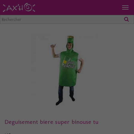
Togg
navig
Deguisement biere super binouse tu