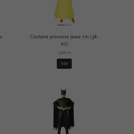
ns
Costume princesse jaune t.m (38-
40)
1 pièces
Voir