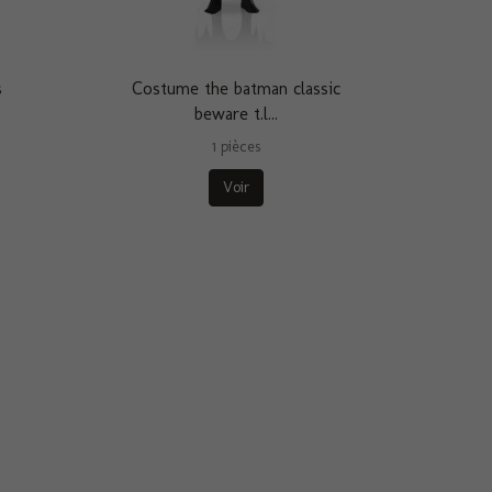
s
Costume the batman classic
beware t.l...
1 pièces
Voir