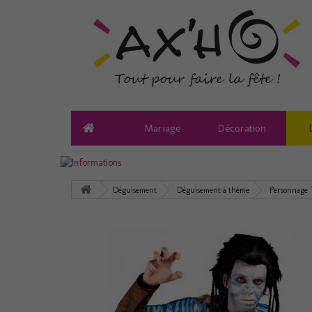
Mariage
Décoration
Déguisement
Déguisement à thème
Personnage 