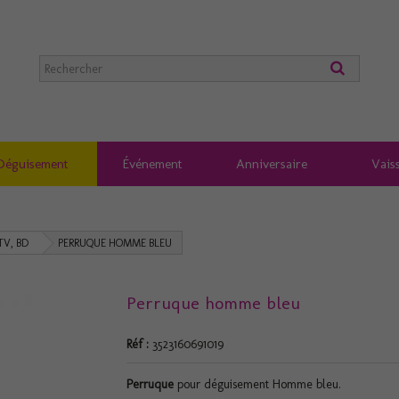
Déguisement
Événement
Anniversaire
Vaiss
TV, BD
PERRUQUE HOMME BLEU
Perruque homme bleu
Réf :
3523160691019
Perruque
pour déguisement Homme bleu.