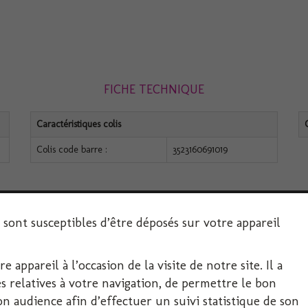
FICHE TECHNIQUE
Caractéristiques colis
Colis code barre :
3523160691019
s sont susceptibles d’être déposés sur votre appareil
 appareil à l’occasion de la visite de notre site. Il a
SERVICE CLIENT
 relatives à votre navigation, de permettre le bon
 audience afin d’effectuer un suivi statistique de son
Décoration-Fête.com, FIRPLAST