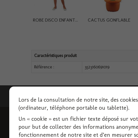
ROBE DISCO ENFANT...
CACTUS GONFLABLE
Caractéristiques produit
Référence :
3523160691019
Lettre d'informations
Lors de la consultation de notre site, des cookie
(ordinateur, téléphone portable ou tablette).
Un « cookie » est un fichier texte déposé sur votre
INFORMATIONS
pour but de collecter des informations anonymes
Livraison
fonctionnement de notre site et d’en mesurer son