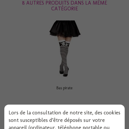
8 AUTRES PRODUITS DANS LA MÊME
CATÉGORIE
Bas pirate
Lors de la consultation de notre site, des cookies
Voir
sont susceptibles d’être déposés sur votre
appareil (ordinateur, téléphone portable ou