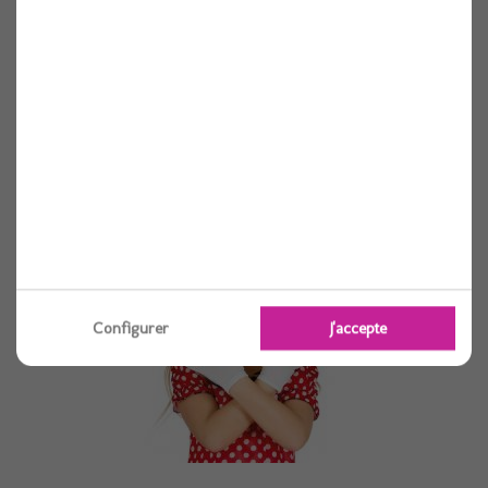
Collant noir petite resille adulte t.u
1 pièces
Voir
Configurer
J'accepte