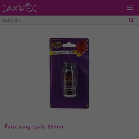
Togg
navig
Faux sang epais 28mm