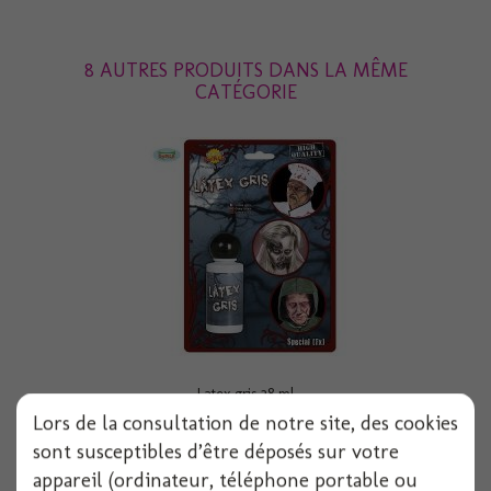
8 AUTRES PRODUITS DANS LA MÊME
CATÉGORIE
Latex gris 28 ml
Lors de la consultation de notre site, des cookies
sont susceptibles d’être déposés sur votre
1x30ML pièces
appareil (ordinateur, téléphone portable ou