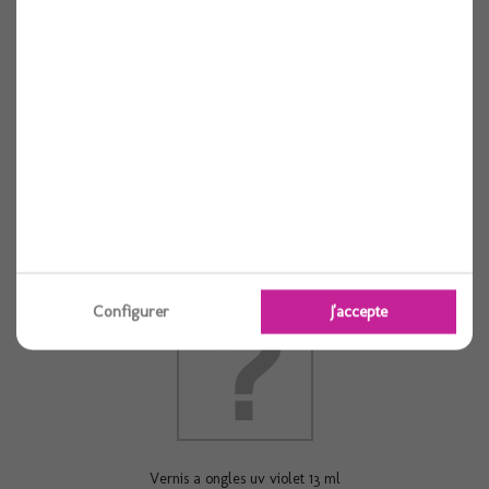
Crayons paillettes x6
1 pièces
Voir
Configurer
J'accepte
Vernis a ongles uv violet 13 ml