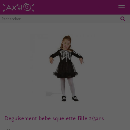
Togg
navig
Deguisement bebe squelette fille 2/3ans