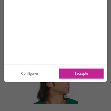
Chapeau borsalino france
Voir
Configurer
J'accepte