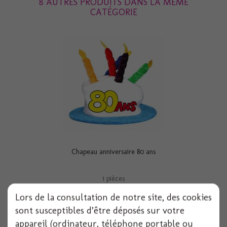
8 AUTRES PRODUITS DANS LA MÊME
CATÉGORIE
Chapeau anniversaire 80 ans
1 pièces
Lors de la consultation de notre site, des cookies
Voir
sont susceptibles d’être déposés sur votre
appareil (ordinateur, téléphone portable ou