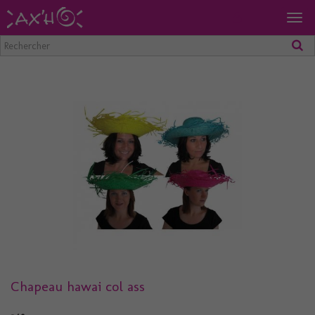
Togg
navig
Chapeau hawai col ass