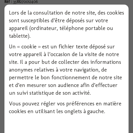
Réf :
3588270012406
Lors de la consultation de notre site, des cookies
sont susceptibles d’être déposés sur votre
Indisponible
appareil (ordinateur, téléphone portable ou
tablette).
Ajouter à ma liste d'envies
Un « cookie » est un fichier texte déposé sur
votre appareil à l’occasion de la visite de notre
site. Il a pour but de collecter des informations
Remise sur la quantité
anonymes relatives à votre navigation, de
Quantité
Remise
Vous économisez
permettre le bon fonctionnement de notre site
et d’en mesurer son audience afin d’effectuer
24
10%
Jusqu'à
2,28 €
un suivi statistique de son activité.
48
20%
Jusqu'à
9,10 €
Vous pouvez régler vos préférences en matière
cookies en utilisant les onglets à gauche.
Avez peu de chose, transformez votre visage ... avec ce faux nez
monté sur lunettes