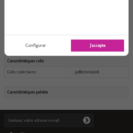
FICHE TECHNIQUE
Caractéristiques produit
Référence :
3588270012406
Configurer
J'accepte
Caractéristiques colis
Colis code barre :
3588270012406
Caractéristiques palette