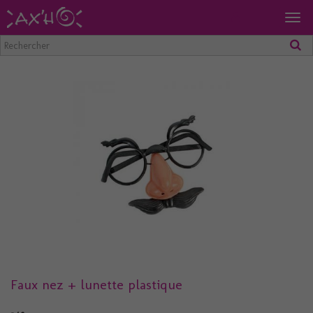
Togg
navig
Faux nez + lunette plastique