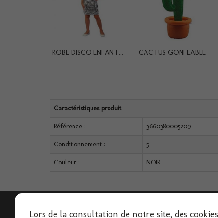
ROBE DISCO ENFANT...
CACTUS GONFLABLE
Caractéristiques produit
Référence :
3660380005209
Conditionnement :
5
Couleur :
NOIR
Lettre d'informations
Lors de la consultation de notre site, des cookie