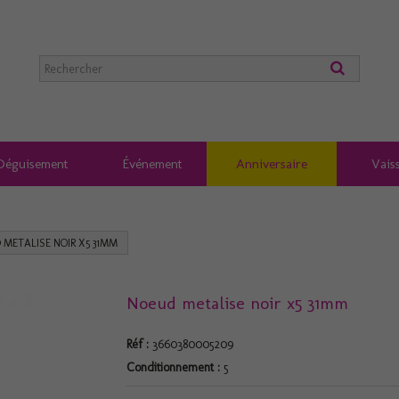
Déguisement
Événement
Anniversaire
Vaiss
 METALISE NOIR X5 31MM
Noeud metalise noir x5 31mm
Réf :
3660380005209
Conditionnement :
5