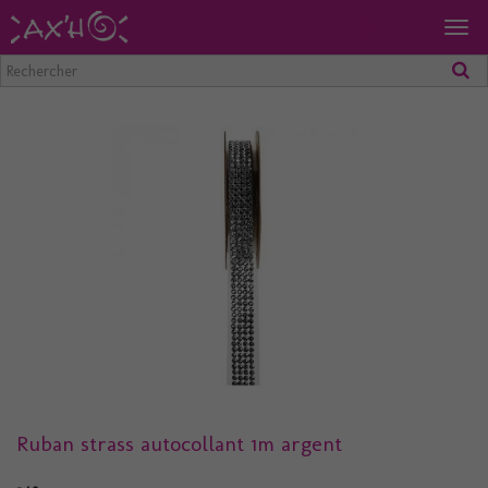
Togg
navig
Ruban strass autocollant 1m argent