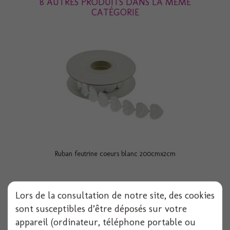
8 AUTRES PRODUITS DANS LA MÊME
CATÉGORIE
Ruban feutrine coeurs blanc 200cmx2cm
Lors de la consultation de notre site, des cookies
Voir
sont susceptibles d’être déposés sur votre
appareil (ordinateur, téléphone portable ou