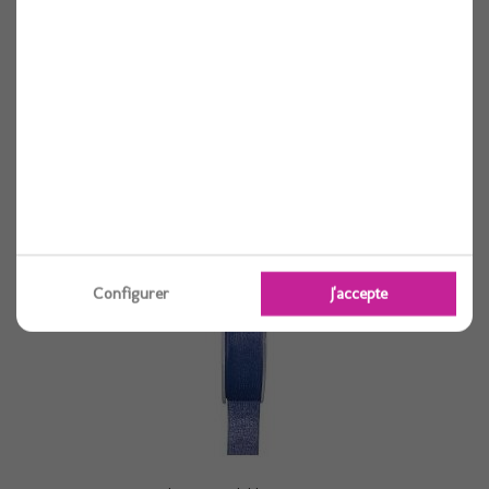
Ruban organdi bleu ciel 15mm
Voir
Configurer
J'accepte