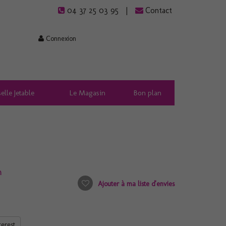
04 37 25 03 95
Contact
Connexion
elle Jetable
Le Magasin
Bon plan
m
Ajouter à ma liste d'envies
terest