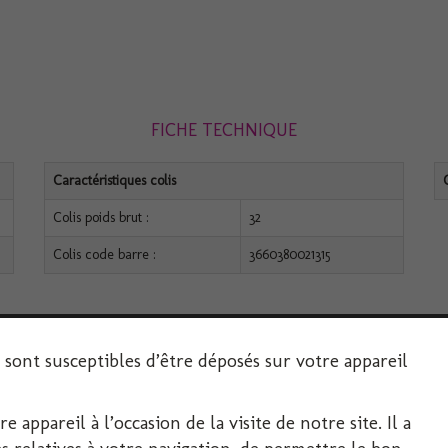
FICHE TECHNIQUE
Caractéristiques colis
Colis poids brut :
32
Colis code barre :
3660380021315
s sont susceptibles d’être déposés sur votre appareil
 appareil à l’occasion de la visite de notre site. Il a
SERVICE CLIENT