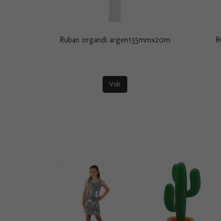
Ruban organdi argent35mmx20m
R
Voir