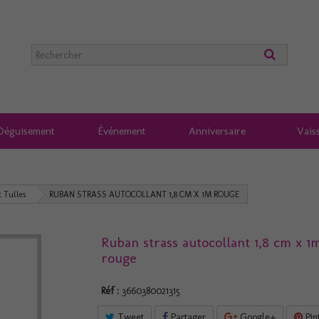
Déguisement
Événement
Anniversaire
Vaiss
t Tulles
RUBAN STRASS AUTOCOLLANT 1,8 CM X 1M ROUGE
Ruban strass autocollant 1,8 cm x 1
rouge
Réf :
3660380021315
Tweet
Partager
Google+
Pin