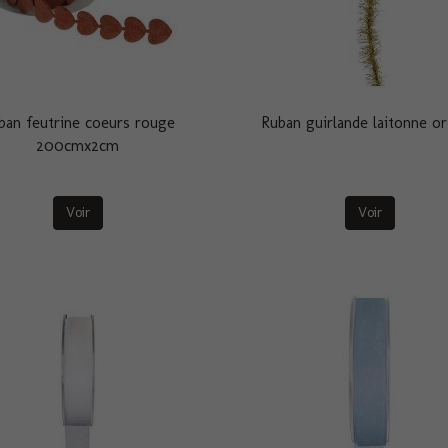
ban feutrine coeurs rouge
Ruban guirlande laitonne o
200cmx2cm
Voir
Voir