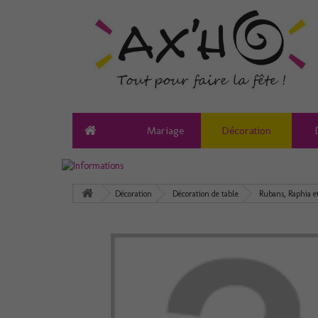
Mariage
Décoration
Décoration
Décoration de table
Rubans, Raphia e