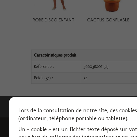
ROBE DISCO ENFANT...
CACTUS GONFLABLE
Caractéristiques produit
Référence :
3660380021315
Poids (gr) :
32
Lettre d'informations
Lors de la consultation de notre site, des cookie
(ordinateur, téléphone portable ou tablette).
Un « cookie » est un fichier texte déposé sur votre
INFORMATIONS