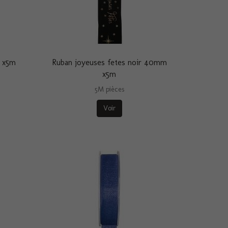
r x5m
Ruban joyeuses fetes noir 40mm
x5m
5M pièces
Voir