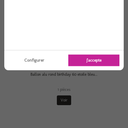
Configurer
J'accepte
Ballon alu rond birthday 60 etoile bleu...
1 pièces
Voir