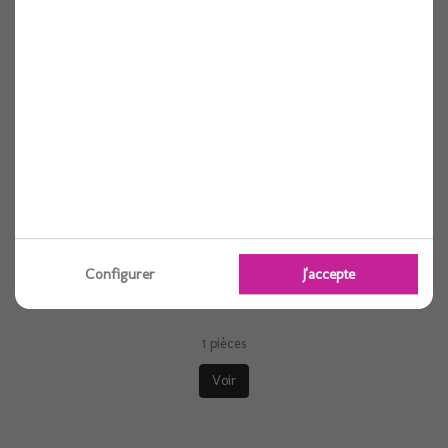
Configurer
J'accepte
Ballon alu rond baby girl rose etoile 18"...
1 pièces
Voir