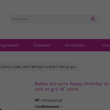
Déguisement
Événement
Anniversaire
Vaiss
LLON ALU CARRE HAPPY BIRTHDAY 70 NOIR ET GRIS 18" 46cm
Ballon alu carre happy birthday 70
noir et gris 18" 46cm
Réf :
0071444300377
Conditionnement :
1