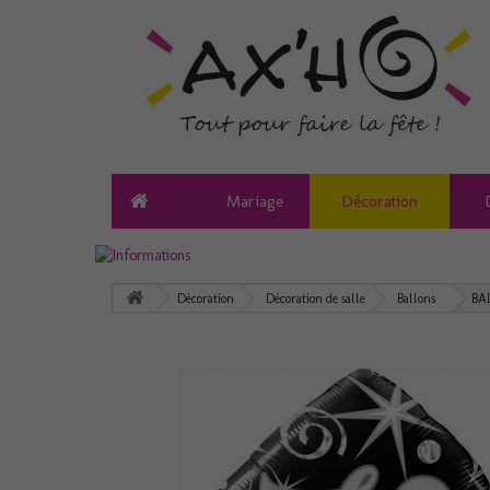
Mariage
Décoration
Décoration
Décoration de salle
Ballons
BA