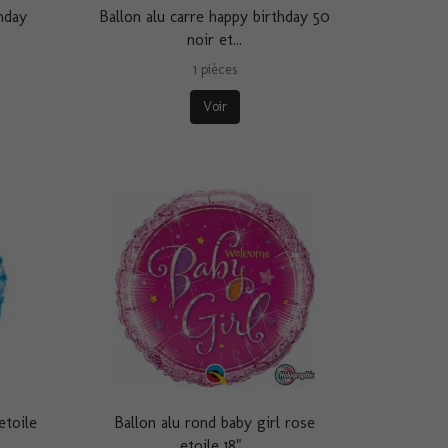
hday
Ballon alu carre happy birthday 50
noir et...
1 pièces
Voir
etoile
Ballon alu rond baby girl rose
etoile 18"...