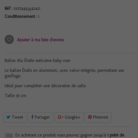
Réf :
0071444354240
Conditionnement :
1
Ajouter à ma liste d'envies
Ballon Alu Étoile welcome baby rose
Le ballon Étoile en aluminium, avec valve intégrée, permettant son
gonflage.
Idéal pour compléter une décoration de salle.
Taille 91 cm
Tweet
Partager
Google+
Pinterest
En achetant ce produit vous pouvez gagner jusqu'à
1
point de