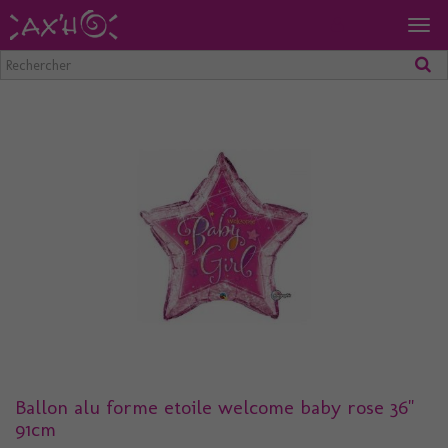
Togg
navig
Ballon alu forme etoile welcome baby rose 36"
91cm