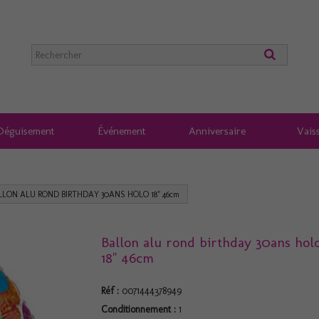
Déguisement
Événement
Anniversaire
Vaiss
LLON ALU ROND BIRTHDAY 30ANS HOLO 18" 46cm
Ballon alu rond birthday 30ans hol
18" 46cm
Réf :
0071444378949
Conditionnement :
1