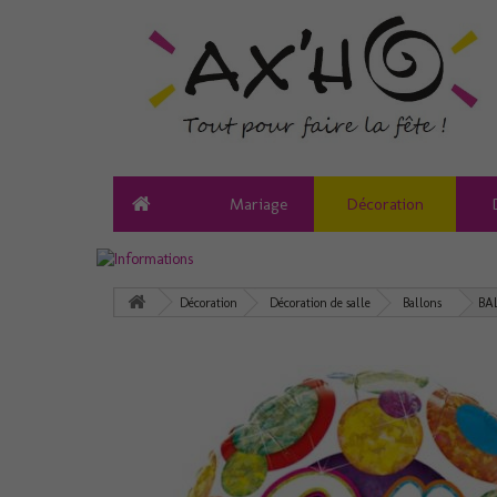
Mariage
Décoration
Décoration
Décoration de salle
Ballons
BA