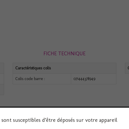
FICHE TECHNIQUE
Caractéristiques colis
Colis code barre :
071444378949
s sont susceptibles d’être déposés sur votre appareil