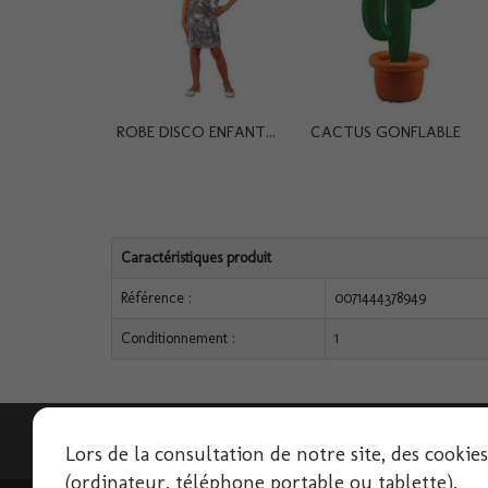
ROBE DISCO ENFANT...
CACTUS GONFLABLE
Caractéristiques produit
Référence :
0071444378949
Conditionnement :
1
Lettre d'informations
Lors de la consultation de notre site, des cookie
(ordinateur, téléphone portable ou tablette).