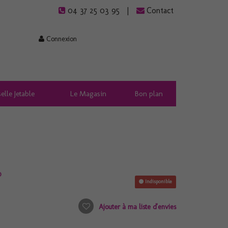
04 37 25 03 95
Contact
Connexion
elle Jetable
Le Magasin
Bon plan
o
Indisponible
Ajouter à ma liste d'envies