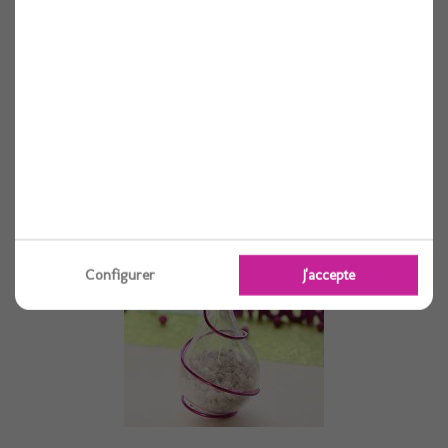
Coffre marin 7x5x4cm bleu et blanc
1 pièces
Voir
Configurer
J'accepte