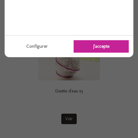
Configurer
J'accepte
Goutte d'eau x3
Voir