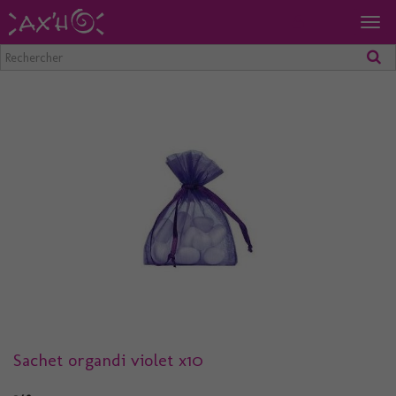
Togg
navig
Sachet organdi violet x10