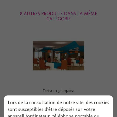
8 AUTRES PRODUITS DANS LA MÊME
CATÉGORIE
Tenture x 3 turquoise
Lors de la consultation de notre site, des cookies
sont susceptibles d’être déposés sur votre
Voir
appareil (ordinateur, téléphone portable ou