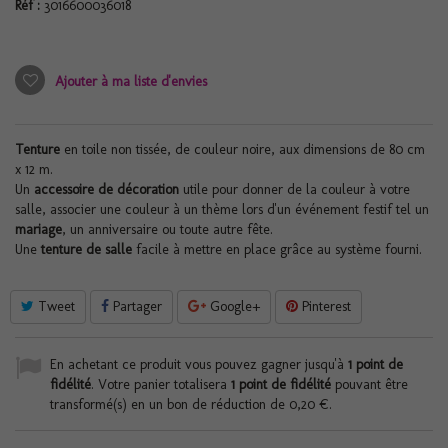
Réf :
3016600036018
Ajouter à ma liste d'envies
Tenture
en toile non tissée, de couleur noire, aux dimensions de 80 cm
x 12 m.
Un
accessoire de décoration
utile pour donner de la couleur à votre
salle, associer une couleur à un thème lors d'un événement festif tel un
mariage
, un anniversaire ou toute autre fête.
Une
tenture de salle
facile à mettre en place grâce au système fourni.
Tweet
Partager
Google+
Pinterest
En achetant ce produit vous pouvez gagner jusqu'à
1
point de
fidélité
. Votre panier totalisera
1
point de fidélité
pouvant être
transformé(s) en un bon de réduction de
0,20 €
.