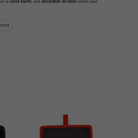
sur le
socle fourni
, une
décoration de table
idéale pour
terest