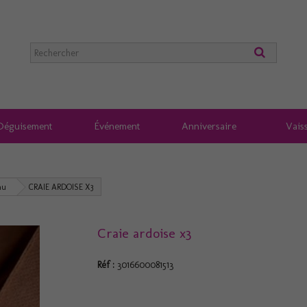
Déguisement
Événement
Anniversaire
Vaiss
nu
CRAIE ARDOISE X3
Craie ardoise x3
Réf :
3016600081513