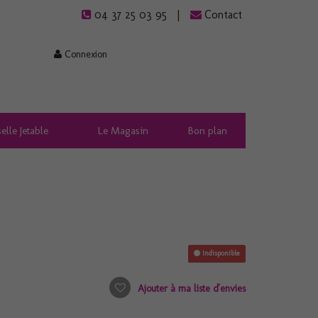
04 37 25 03 95
Contact
Connexion
elle Jetable
Le Magasin
Bon plan
Indisponible
Ajouter à ma liste d'envies