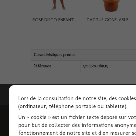
ROBE DISCO ENFANT...
CACTUS GONFLABLE
Caractéristiques produit
Référence :
3016600081513
Lettre d'informations
Lors de la consultation de notre site, des cookie
(ordinateur, téléphone portable ou tablette).
Un « cookie » est un fichier texte déposé sur votre
INFORMATIONS
pour but de collecter des informations anonymes
Livraison
fonctionnement de notre site et d’en mesurer son