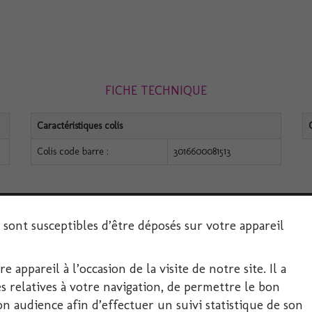
FICHE TECHNIQUE
Caractéristiques colis
Colis code barre :
3016600081513
s sont susceptibles d’être déposés sur votre appareil
 appareil à l’occasion de la visite de notre site. Il a
SERVICE CLIENT
 relatives à votre navigation, de permettre le bon
 audience afin d’effectuer un suivi statistique de son
Décoration-Fête.com, FIRPLAST