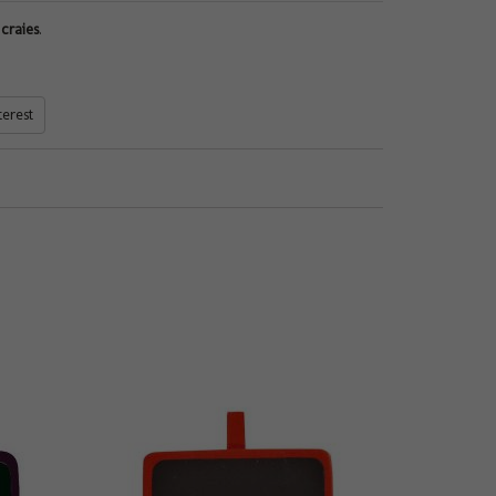
 craies
.
terest