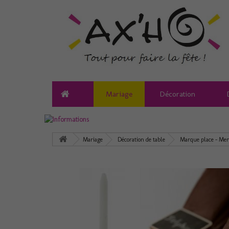
Mariage
Décoration
Mariage
Décoration de table
Marque place - Me