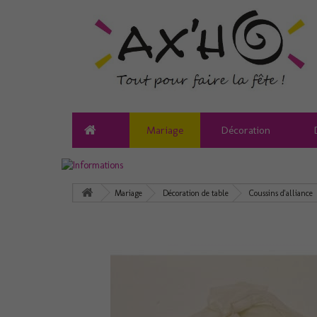
Mariage
Décoration
Mariage
Décoration de table
Coussins d'alliance