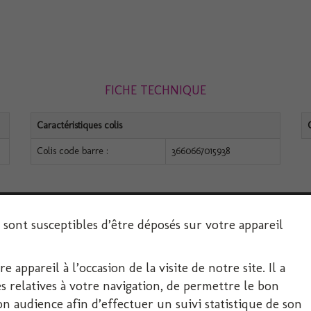
FICHE TECHNIQUE
Caractéristiques colis
Colis code barre :
3660667015938
s sont susceptibles d’être déposés sur votre appareil
 appareil à l’occasion de la visite de notre site. Il a
SERVICE CLIENT
 relatives à votre navigation, de permettre le bon
 audience afin d’effectuer un suivi statistique de son
Décoration-Fête.com, FIRPLAST