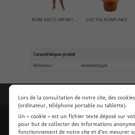
ROBE DISCO ENFANT...
CACTUS GONFLABLE
Caractéristiques produit
Référence :
000000003501
Lettre d'informations
Lors de la consultation de notre site, des cookie
(ordinateur, téléphone portable ou tablette).
Un « cookie » est un fichier texte déposé sur votre
INFORMATIONS
pour but de collecter des informations anonymes
Livraison
fonctionnement de notre site et d’en mesurer son