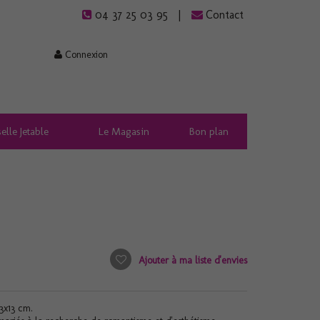
04 37 25 03 95
Contact
Connexion
elle Jetable
Le Magasin
Bon plan
Ajouter à ma liste d'envies
3x13 cm.