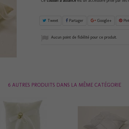
Ce
coussin à alliance
est un accessoire prisé par les
Tweet
Partager
Google+
Pin
Aucun point de fidélité pour ce produit.
6 AUTRES PRODUITS DANS LA MÊME CATÉGORIE