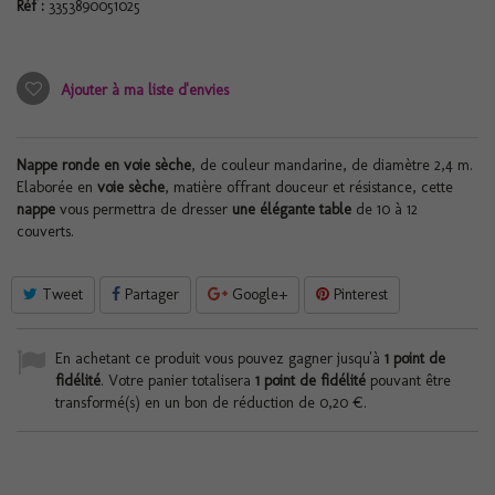
Réf :
3353890051025
Ajouter à ma liste d'envies
Nappe ronde en voie sèche
, de couleur mandarine, de diamètre 2,4 m.
Elaborée en
voie sèche
, matière offrant douceur et résistance, cette
nappe
vous permettra de dresser
une élégante table
de 10 à 12
couverts.
Tweet
Partager
Google+
Pinterest
En achetant ce produit vous pouvez gagner jusqu'à
1
point de
fidélité
. Votre panier totalisera
1
point de fidélité
pouvant être
transformé(s) en un bon de réduction de
0,20 €
.