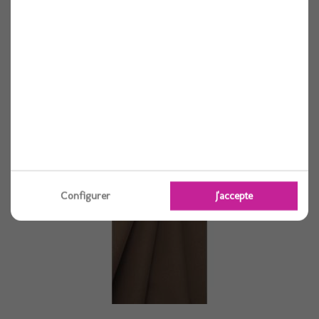
Nappe papier damasse vanille 1.18x25 m
1 pièces
Voir
Configurer
J'accepte