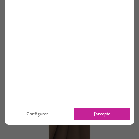
Nappe papier damasse vanille 1.18x25 m
1 pièces
Voir
Configurer
J'accepte