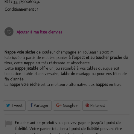
Réf :
3353890060034
Conditionnement :
1
Ajouter à ma liste d'envies
Nappe voie sèche
de couleur champagne en rouleau 1,20x10 m.
Fabriquée à partir de matière papier
à l'aspect et au toucher proche du
tissu
, cette
nappe
est très résistante et absorbante.
Cette
nappe jetable
offre un joli retombé à vos tables quelque soit
l'occasion : table d'anniversaire,
table de mariage
ou pour vos fêtes de
fin d'année...
La
nappe voie sèche
est la meilleure alternative aux
nappes
en tissu.
Tweet
Partager
Google+
Pinterest
En achetant ce produit vous pouvez gagner jusqu'à
1
point de
fidélité
. Votre panier totalisera
1
point de fidélité
pouvant être