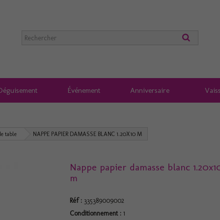
Déguisement
Événement
Anniversaire
Vaiss
e table
NAPPE PAPIER DAMASSE BLANC 1.20X10 M
Nappe papier damasse blanc 1.20x1
m
Réf :
335389009002
Conditionnement :
1