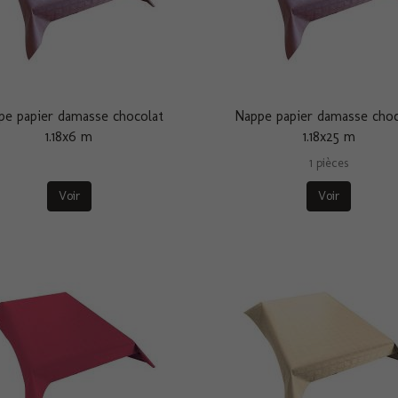
pe papier damasse chocolat
Nappe papier damasse choc
1.18x6 m
1.18x25 m
1 pièces
Voir
Voir