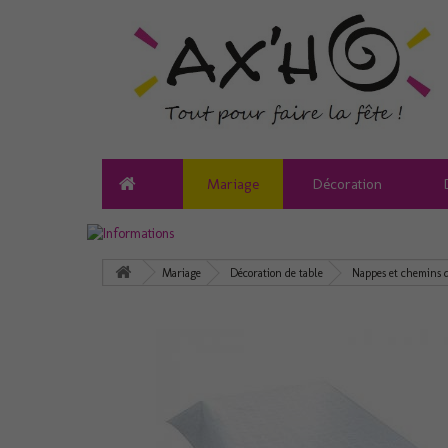
Mariage
Décoration
Mariage
Décoration de table
Nappes et chemins d