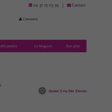
04 37 25 03 95
Contact
Connexion
elle Jetable
Le Magasin
Bon plan
0
Ajouter à ma liste d'envies