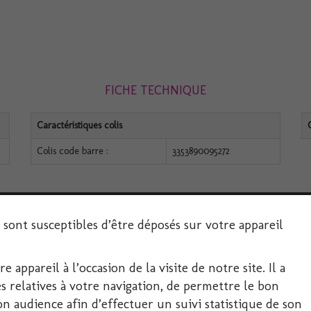
FICHE TECHNIQUE
Caractéristiques colis
Colis code barre :
3353890095272
s sont susceptibles d’être déposés sur votre appareil
 appareil à l’occasion de la visite de notre site. Il a
SERVICE CLIENT
 relatives à votre navigation, de permettre le bon
 audience afin d’effectuer un suivi statistique de son
Décoration-Fête.com, FIRPLAST