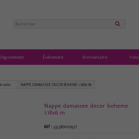
Déguisement
Événement
Anniversaire
Vaiss
e table
NAPPE DAMASSEE DECOR BOHEME 1.18X6 M
Nappe damassee decor boheme
1.18x6 m
Réf :
335389009527