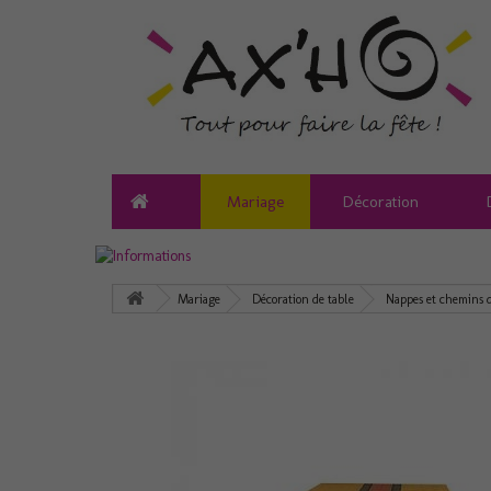
Mariage
Décoration
Mariage
Décoration de table
Nappes et chemins d