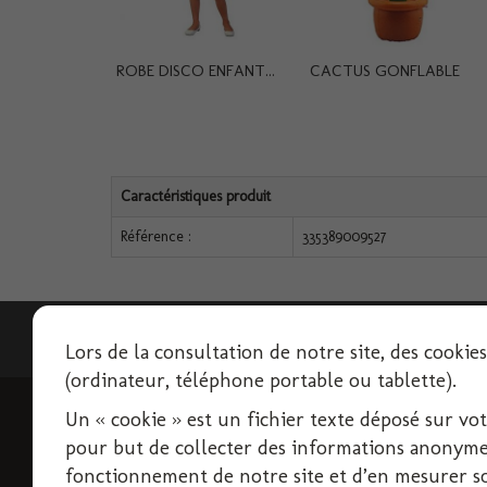
ROBE DISCO ENFANT...
CACTUS GONFLABLE
Caractéristiques produit
Référence :
335389009527
Lettre d'informations
Lors de la consultation de notre site, des cookie
(ordinateur, téléphone portable ou tablette).
Un « cookie » est un fichier texte déposé sur votre
INFORMATIONS
pour but de collecter des informations anonymes
Livraison
fonctionnement de notre site et d’en mesurer son