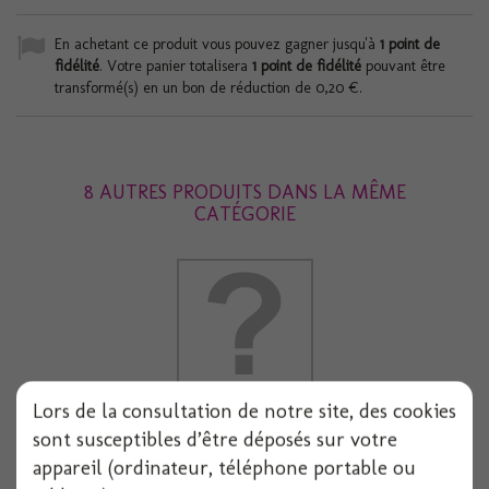
En achetant ce produit vous pouvez gagner jusqu'à
1
point de
fidélité
. Votre panier totalisera
1
point de fidélité
pouvant être
transformé(s) en un bon de réduction de
0,20 €
.
8 AUTRES PRODUITS DANS LA MÊME
CATÉGORIE
Lors de la consultation de notre site, des cookies
Couple maries mdl ass h10.5cm
sont susceptibles d’être déposés sur votre
appareil (ordinateur, téléphone portable ou