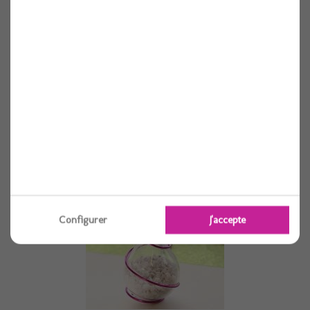
Coffre marin 7x5x4cm bleu et blanc
1 pièces
Voir
Configurer
J'accepte