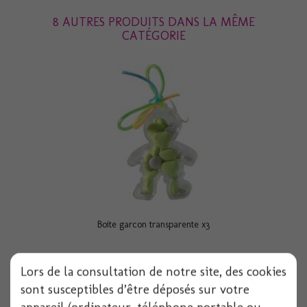
8 AUTRES PRODUITS DANS LA MÊME
CATÉGORIE
Boite garcon transparente x3
Lors de la consultation de notre site, des cookies
Voir
sont susceptibles d’être déposés sur votre