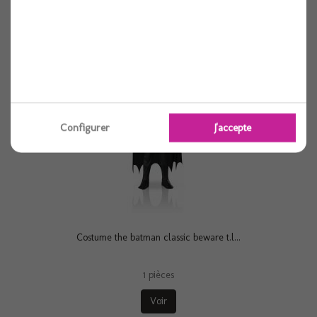
Voir
Configurer
J'accepte
Costume the batman classic beware t.l...
1 pièces
Voir