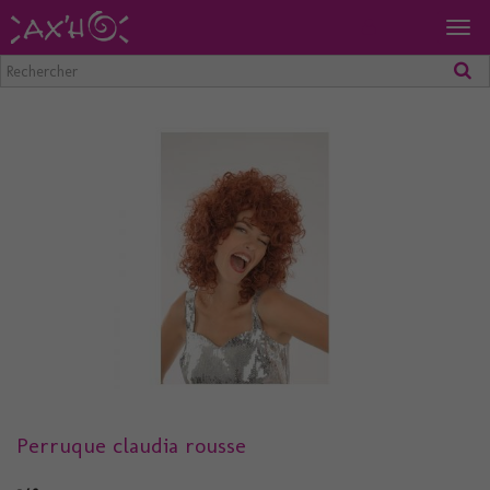
Togg
navig
Perruque claudia rousse