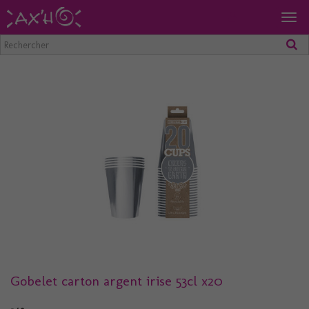
Togg
navig
Gobelet carton argent irise 53cl x20