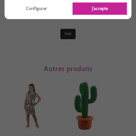
Contenant noix de coco avec paille 10cmx11cm
Configurer
J'accepte
Voir
Autres produits