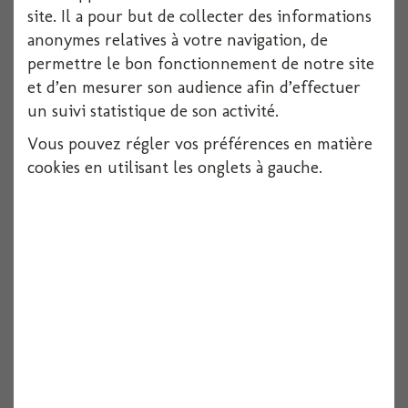
site. Il a pour but de collecter des informations
anonymes relatives à votre navigation, de
Gob plast. octo. orange 25cl (x10)
permettre le bon fonctionnement de notre site
et d’en mesurer son audience afin d’effectuer
10 pièces
un suivi statistique de son activité.
Voir
Vous pouvez régler vos préférences en matière
cookies en utilisant les onglets à gauche.
Gob cristal 300cc pois or x10
10 pièces