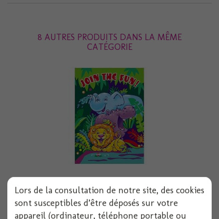
8 AUTRES PRODUITS DANS LA MÊME
CATÉGORIE
Invitation x 8 safari
Lors de la consultation de notre site, des cookies
sont susceptibles d’être déposés sur votre
8 pièces
appareil (ordinateur, téléphone portable ou