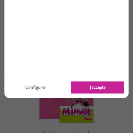
Stickers blanc "merci" or 4x4cm x24
1 pièces
Voir
Configurer
J'accepte