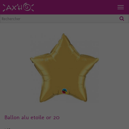
Togg
navig
Ballon alu etoile or 20