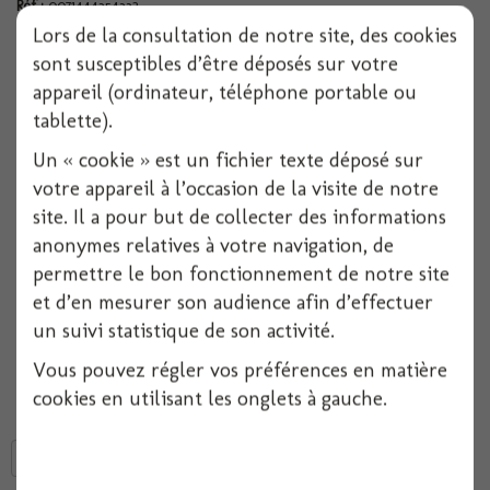
Réf :
0071444354332
Lors de la consultation de notre site, des cookies
Conditionnement :
1
sont susceptibles d’être déposés sur votre
appareil (ordinateur, téléphone portable ou
Indisponible
tablette).
Un « cookie » est un fichier texte déposé sur
Ajouter à ma liste d'envies
votre appareil à l’occasion de la visite de notre
site. Il a pour but de collecter des informations
Ballon Alu Étoile
anonymes relatives à votre navigation, de
permettre le bon fonctionnement de notre site
Le ballon étoile en aluminium dorée, avec valve intégrée, permettant
son gonflage.
et d’en mesurer son audience afin d’effectuer
Idéal pour compléter une décoration de salle.
un suivi statistique de son activité.
Impression dorée
Vous pouvez régler vos préférences en matière
Taille 20 cm
cookies en utilisant les onglets à gauche.
Tweet
Partager
Google+
Pinterest