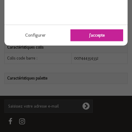
Caractéristiques produit
Référence :
0071444354332
Conditionnement :
1
Configurer
J'accepte
Caractéristiques colis
Colis code barre :
0071444354332
Caractéristiques palette