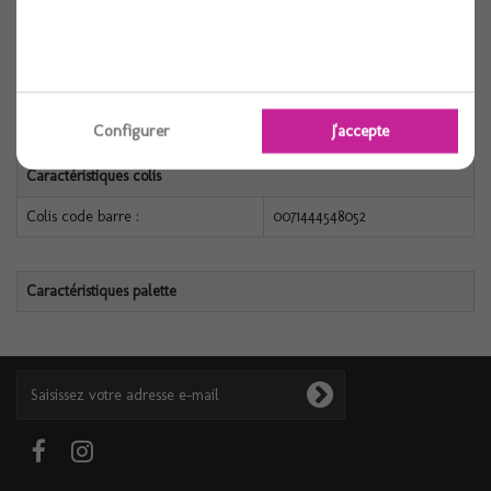
Caractéristiques produit
Référence :
0071444548052
Conditionnement :
1
Configurer
J'accepte
Caractéristiques colis
Colis code barre :
0071444548052
Caractéristiques palette