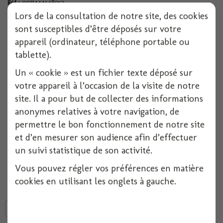
Réf :
0071444548052
Lors de la consultation de notre site, des cookies
Conditionnement :
1
sont susceptibles d’être déposés sur votre
appareil (ordinateur, téléphone portable ou
Indisponible
tablette).
Un « cookie » est un fichier texte déposé sur
Ajouter à ma liste d'envies
votre appareil à l’occasion de la visite de notre
site. Il a pour but de collecter des informations
Ballon Alu Étoile Pearl
anonymes relatives à votre navigation, de
permettre le bon fonctionnement de notre site
Le ballon étoile en aluminium rose, avec valve intégrée, permettant son
gonflage.
et d’en mesurer son audience afin d’effectuer
Idéal pour compléter une décoration de salle.
un suivi statistique de son activité.
Impression rose
Vous pouvez régler vos préférences en matière
Taille 20 cm
cookies en utilisant les onglets à gauche.
Tweet
Partager
Google+
Pinterest