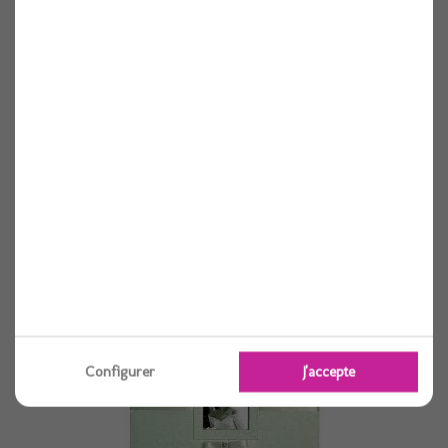
Marque place coeur x10 rose
Voir
Configurer
J'accepte