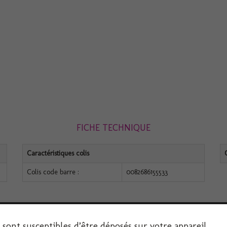
FICHE TECHNIQUE
Caractéristiques colis
Colis code barre :
0082686155533
s sont susceptibles d’être déposés sur votre appareil