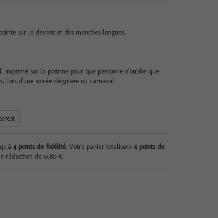
ointe sur le devant et des manches longues,
rl
imprimé sur la poitrine pour que personne n'oublie que
, lors d'une soirée déguisée ou carnaval.
terest
squ'à
4
points de fidélité
. Votre panier totalisera
4
points de
de réduction de
0,80 €
.