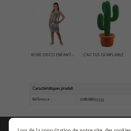
ROBE DISCO ENFANT...
CACTUS GONFLABLE
Caractéristiques produit
Référence :
0082686155533
Lettre d'informations
Lors de la consultation de notre site, des cookie