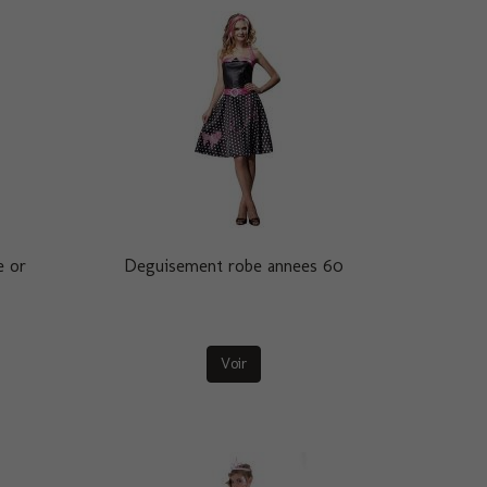
e or
Deguisement robe annees 60
Voir