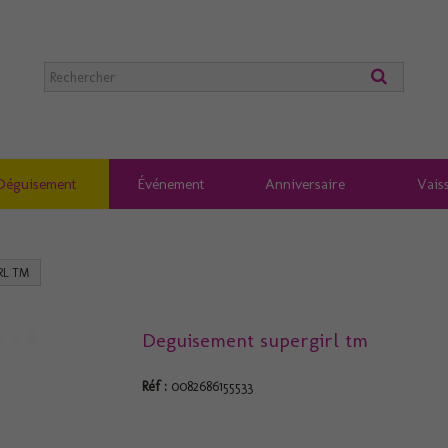
Déguisement
Événement
Anniversaire
Vaiss
RL TM
Deguisement supergirl tm
Réf :
0082686155533