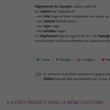
Déguisement de Supergirl
, adulte, taille M.
Ce
costume
est composé de :
- une
robe
rouge et bleue comportant une coupe en p
- une
ceinture
brillante jaune,
- une
cape
rouge,
- des
surbottes
rouges.
Ce
déguisement
dispose également du S de
Supergi
vous incarnez la fameuse héroïne aux supers pouvoirs
Tweet
Partager
Google+
Pin
En achetant ce produit vous pouvez gagner ju
fidélité
pouvant être transformé(s) en un bon 
8 AUTRES PRODUITS DANS LA MÊME CATÉGORIE