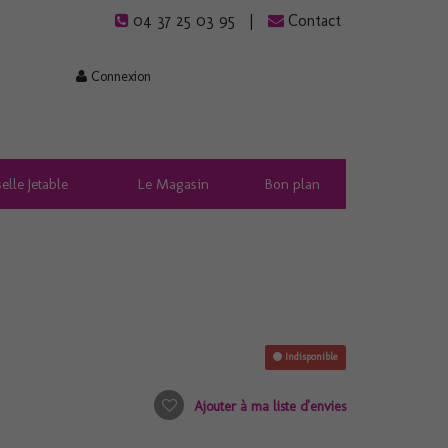
04 37 25 03 95
Contact
Connexion
elle Jetable
Le Magasin
Bon plan
Indisponible
Ajouter à ma liste d'envies