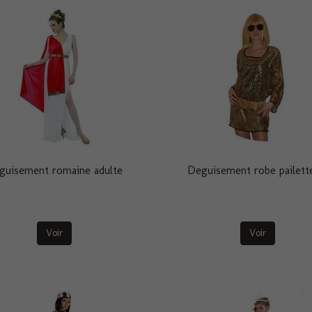
guisement romaine adulte
Deguisement robe pailett
Voir
Voir