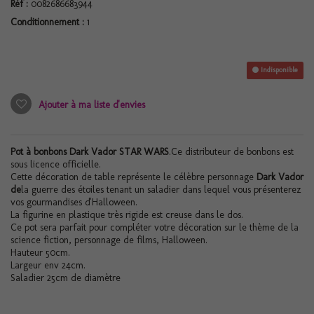
Réf :
0082686683944
Conditionnement :
1
Indisponible
Ajouter à ma liste d'envies
Pot à bonbons Dark Vador STAR WARS
.Ce distributeur de bonbons est
sous licence officielle.
Cette décoration de table représente le célèbre personnage
Dark Vador
de
la guerre des étoiles tenant un saladier dans lequel vous présenterez
vos gourmandises d'Halloween.
La figurine en plastique très rigide est creuse dans le dos.
Ce pot sera parfait pour compléter votre décoration sur le thème de la
science fiction, personnage de films, Halloween.
Hauteur 50cm.
Largeur env 24cm.
Saladier 25cm de diamètre