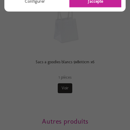
Configurer
J'accepte
Sacs a goodies blancs 9x8x10cm x6
1 pièces
Voir
Autres produits