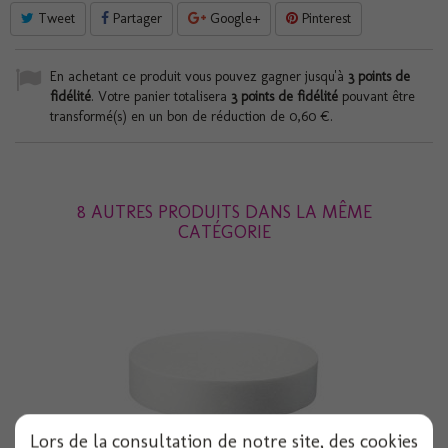
Tweet
Partager
Google+
Pinterest
En achetant ce produit vous pouvez gagner jusqu'à
3
points de
fidélité
. Votre panier totalisera
3
points de fidélité
pouvant être
transformé(s) en un bon de réduction de
0,60 €
.
8 AUTRES PRODUITS DANS LA MÊME
CATÉGORIE
Lors de la consultation de notre site, des cookies