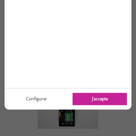
Vernis a ongles uv violet 13 ml
1 pièces
Voir
Configurer
J'accepte