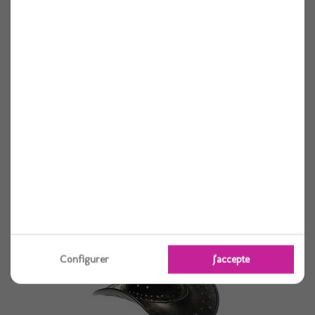
Chapeau melon reglable (57-59) satin noir
Voir
Configurer
J'accepte