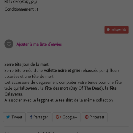
Réf :
0809801753231
Conditionnement :
1
Indisponible
Ajouter à ma liste d'envies
Serre tête jour de la mort
Serre tête ornée d'une
voilette noire et grise
rehaussée par 4 fleurs
colorées et une tête de mort
Cet accessoire de déguisement compléter votre tenue pour une fête
telle qu'
Halloween
, la
fête des mort
(
Day Of The Dead), la fête
Calaveras.
A associer avec le
leggins
et le tee shirt de la même collection
Tweet
Partager
Google+
Pinterest