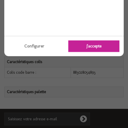
FICHE TECHNIQUE
Caractéristiques produit
Référence :
0883028054893
Conditionnement :
1
Configurer
J'accepte
Caractéristiques colis
Colis code barre :
883028054893
Caractéristiques palette