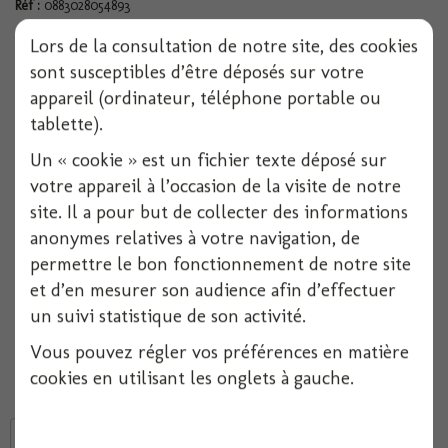
Réf :
0883028054893
Conditionnement :
1
Lors de la consultation de notre site, des cookies
sont susceptibles d’être déposés sur votre
appareil (ordinateur, téléphone portable ou
Indisponible
tablette).
Ajouter à ma liste d'envies
Un « cookie » est un fichier texte déposé sur
votre appareil à l’occasion de la visite de notre
site. Il a pour but de collecter des informations
Déguisement Pat patrouille, Marcus, 3/4ans
anonymes relatives à votre navigation, de
Ce déguisement sous licence officielle comprend:
- une combinaison
permettre le bon fonctionnement de notre site
- un chapeau
et d’en mesurer son audience afin d’effectuer
- un sac à dos
un suivi statistique de son activité.
Héros préféré
des tout petits, ce déguisement incarne
Marshall
le chien
pompier le plus valeureux de la série
Pat'Patrouille
.
Vous pouvez régler vos préférences en matière
Costume idéal pour le carnaval ou tout simplement pour faire un
cookies en utilisant les onglets à gauche.
cadeau.
Tweet
Partager
Google+
Pinterest