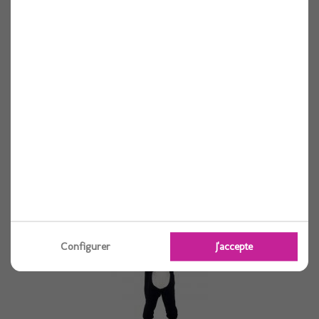
Deguisement chaperon rouge 7/8 ans
Voir
Configurer
J'accepte