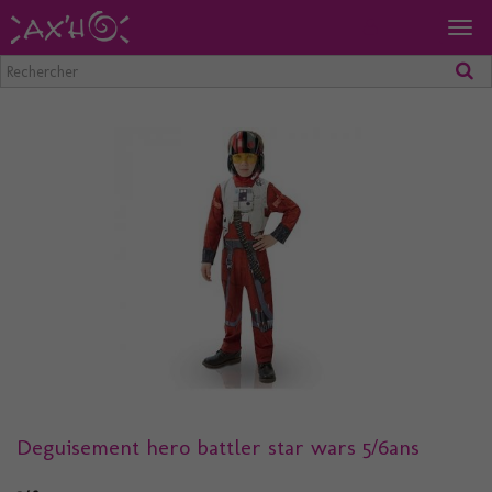
Togg
navig
Deguisement hero battler star wars 5/6ans