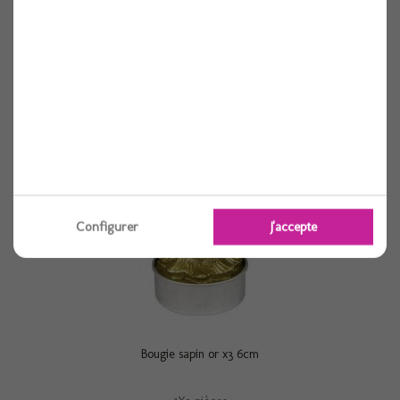
1X3 pièces
Voir
Configurer
J'accepte
Bougie sapin or x3 6cm