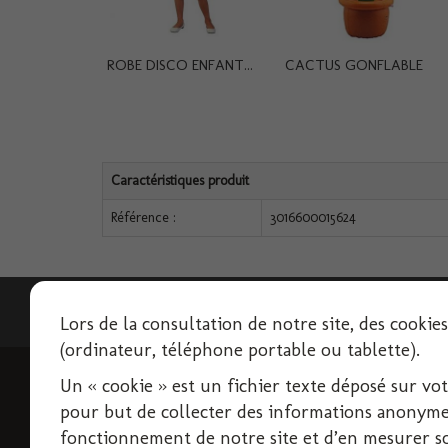
ROBE DISCO ENFANT...
CACTUS GONFLABLE
Caractéristiques produit
Référence :
3016600015624
Lettre d'informations
Lors de la consultation de notre site, des cookie
(ordinateur, téléphone portable ou tablette).
Un « cookie » est un fichier texte déposé sur votre
INFORMATIONS
pour but de collecter des informations anonymes
Livraison
fonctionnement de notre site et d’en mesurer son