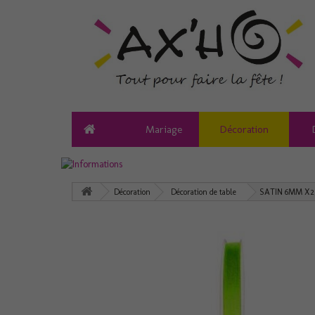
Mariage
Décoration
Décoration
Décoration de table
SATIN 6MM X2