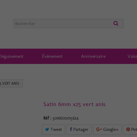
Déguisement
Événement
Anniversaire
Vaiss
5 VERT ANIS
Satin 6mm x25 vert anis
Réf :
3016600015624
Tweet
Partager
Google+
Pin