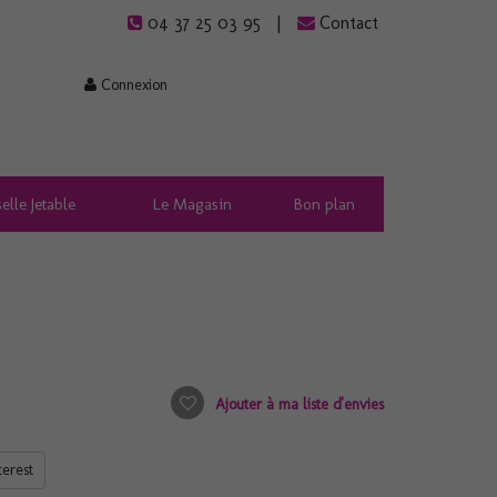
04 37 25 03 95
Contact
Connexion
elle Jetable
Le Magasin
Bon plan
Ajouter à ma liste d'envies
terest