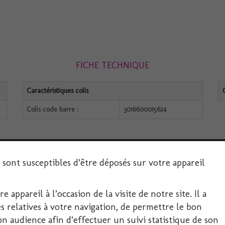
FICHE TECHNIQUE
Caractéristiques colis
Colis code barre :
3016600015624
s sont susceptibles d’être déposés sur votre appareil
 appareil à l’occasion de la visite de notre site. Il a
SERVICE CLIENT
 relatives à votre navigation, de permettre le bon
 audience afin d’effectuer un suivi statistique de son
Décoration-Fête.com, FIRPLAST