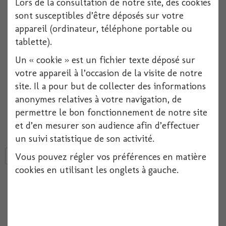
Lors de la consultation de notre site, des cookies
Réf :
3016600036704
sont susceptibles d’être déposés sur votre
appareil (ordinateur, téléphone portable ou
Indisponible
tablette).
Un « cookie » est un fichier texte déposé sur
Ajouter à ma liste d'envies
votre appareil à l’occasion de la visite de notre
site. Il a pour but de collecter des informations
Nappe ronde en textile
non tissé, de couleur turquoise, de diamètre 2,4
anonymes relatives à votre navigation, de
m.
permettre le bon fonctionnement de notre site
Elégance et résistance seront les caractéristiques de cette
nappe
vous
et d’en mesurer son audience afin d’effectuer
permettant de dresser une jolie table de 10 à 12 couverts
un suivi statistique de son activité.
Vous pouvez régler vos préférences en matière
Tweet
Partager
Google+
Pinterest
cookies en utilisant les onglets à gauche.
En achetant ce produit vous pouvez gagner jusqu'à
1
point de
fidélité
. Votre panier totalisera
1
point de fidélité
pouvant être
transformé(s) en un bon de réduction de
0,20 €
.