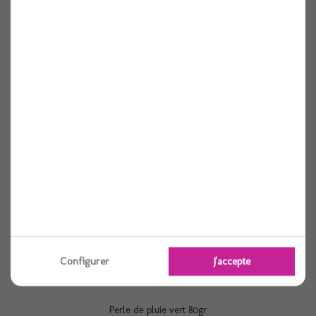
Plume autruche x3 coquelicot 20cm
Voir
Configurer
J'accepte
Perle de pluie vert 80gr