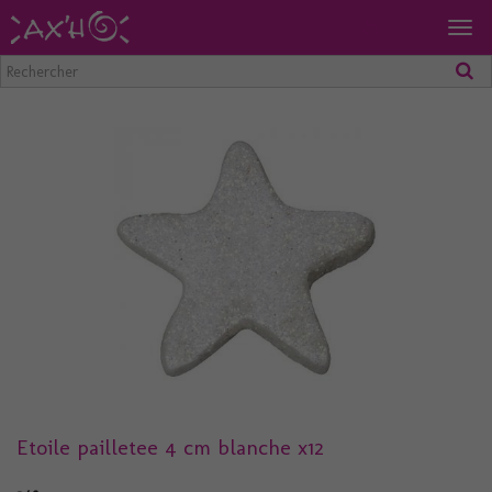
Togg
navig
Etoile pailletee 4 cm blanche x12